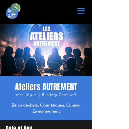
Ateliers AUTREMENT
mar. 16 juin
  |  
Rue Mgr Cerfaux 9
Zéros déchets, Cosmétiques, Cuisine,
Environnement
Date et lieu