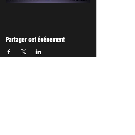
Partager cet événement
INSCRIVEZ-VOUS A NOTRE
NEWSLETTER
Envie de connaitre l'actualité de
nos prochains spectacles et
ateliers ?
Abonnez-vous pour recevoir notre
newsletter.