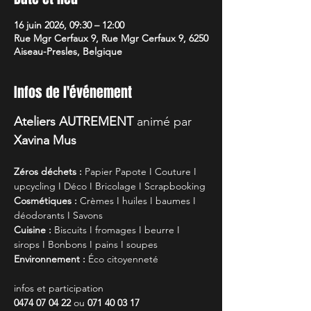
16 juin 2026, 09:30 – 12:00
Rue Mgr Cerfaux 9, Rue Mgr Cerfaux 9, 6250
Aiseau-Presles, Belgique
Infos de l'événement
Ateliers AUTREMENT 
animé par
Xavina Mus
Zéros déchets : 
Papier Papote I Couture I 
upcycling I Déco I Bricolage I Scrapbooking
Cosmétiques : 
Crèmes I huiles I baumes I 
déodorants I Savons
Cuisine : 
Biscuits I fromages I beurre I 
sirops I Bonbons I pains I soupes
Environnement : 
Éco citoyenneté
infos et participation
0474 07 04 22
 ou 
071 40 03 17