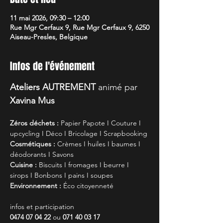
11 mai 2026, 09:30 – 12:00
Rue Mgr Cerfaux 9, Rue Mgr Cerfaux 9, 6250
Aiseau-Presles, Belgique
Infos de l'événement
Ateliers AUTREMENT 
animé par
Xavina Mus
Zéros déchets : 
Papier Papote I Couture I 
upcycling I Déco I Bricolage I Scrapbooking
Cosmétiques : 
Crèmes I huiles I baumes I 
déodorants I Savons
Cuisine : 
Biscuits I fromages I beurre I 
sirops I Bonbons I pains I soupes
Environnement : 
Éco citoyenneté
infos et participation
0474 07 04 22
 ou 
071 40 03 17