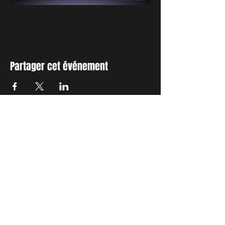
Partager cet événement
INSCRIVEZ-VOUS A NOTRE
NEWSLETTER
Envie de connaitre l'actualité de
nos prochains spectacles et
ateliers ?
Abonnez-vous pour recevoir notre
newsletter.