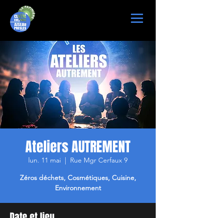
Ateliers AUTREMENT
lun. 11 mai
  |  
Rue Mgr Cerfaux 9
Zéros déchets, Cosmétiques, Cuisine,
Environnement
Date et lieu