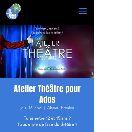
Atelier Théâtre pour
Ados
jeu. 16 janv.
  |  
Aiseau-Presles
Tu as entre 12 et 15 ans ?
Tu as envie de faire du théâtre ?