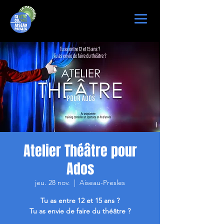
Atelier Théâtre pour
Ados
jeu. 28 nov.
  |  
Aiseau-Presles
Tu as entre 12 et 15 ans ?
Tu as envie de faire du théâtre ?