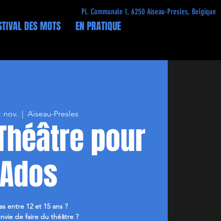
Pl. Communale 1, 6250 Aiseau-Presles, Belgique
STIVAL DES MOTS
EN PRATIQUE
1 nov.
  |  
Aiseau-Presles
 Théâtre pour
Ados
as entre 12 et 15 ans ?
nvie de faire du théâtre ?