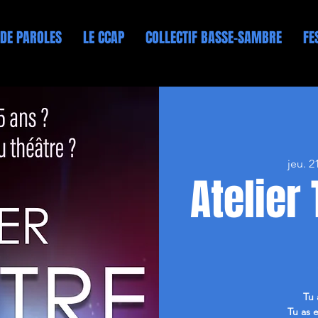
 DE PAROLES
LE CCAP
COLLECTIF BASSE-SAMBRE
FE
jeu. 2
Atelier
Tu 
Tu as e