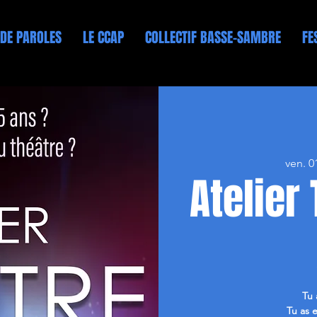
 DE PAROLES
LE CCAP
COLLECTIF BASSE-SAMBRE
FE
ven. 0
Atelier
Tu 
Tu as e