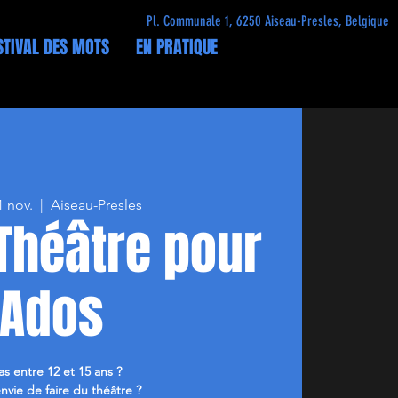
Pl. Communale 1, 6250 Aiseau-Presles, Belgique
STIVAL DES MOTS
EN PRATIQUE
1 nov.
  |  
Aiseau-Presles
 Théâtre pour
Ados
as entre 12 et 15 ans ?
nvie de faire du théâtre ?