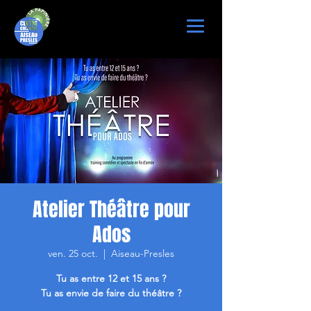
Atelier Théâtre pour
Ados
ven. 25 oct.
  |  
Aiseau-Presles
Tu as entre 12 et 15 ans ?
Tu as envie de faire du théâtre ?