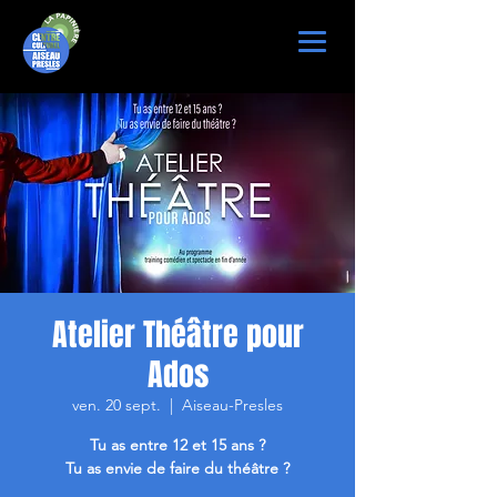
Atelier Théâtre pour
Ados
ven. 20 sept.
  |  
Aiseau-Presles
Tu as entre 12 et 15 ans ?
Tu as envie de faire du théâtre ?