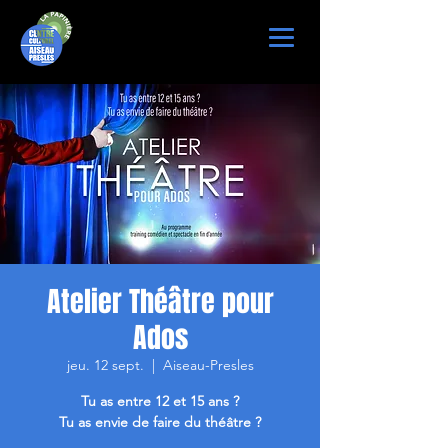
Atelier Théâtre pour
Ados
jeu. 12 sept.
  |  
Aiseau-Presles
Tu as entre 12 et 15 ans ?
Tu as envie de faire du théâtre ?