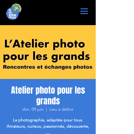
Atelier photo pour les
grands
dim. 09 juin
  |  
Lieu à définir
La photographie, adaptée pour tous.
Amateurs, curieux, passionnés, découverte,
...