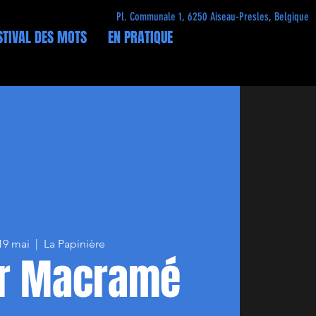
Pl. Communale 1, 6250 Aiseau-Presles, Belgique
STIVAL DES MOTS
EN PRATIQUE
 19 mai
  |  
La Papinière
er Macramé