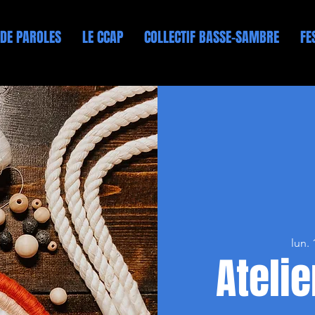
 DE PAROLES
LE CCAP
COLLECTIF BASSE-SAMBRE
FE
lun.
Ateli