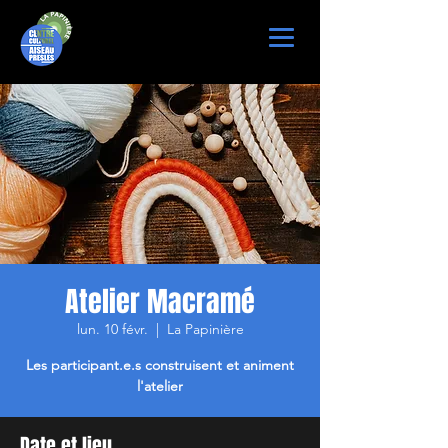
Atelier Macramé
lun. 10 févr.
  |  
La Papinière
Les participant.e.s construisent et animent
l'atelier
Date et lieu