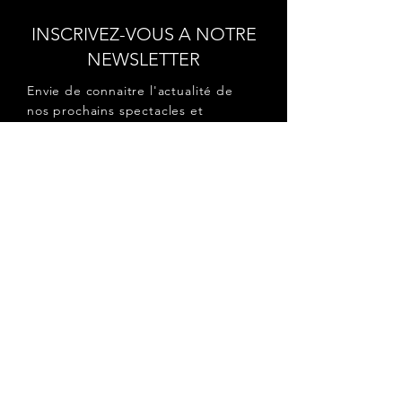
INSCRIVEZ-VOUS A NOTRE
NEWSLETTER
Envie de connaitre l'actualité de
nos prochains spectacles et
ateliers ?
Abonnez-vous pour recevoir notre
newsletter.
S'abonner