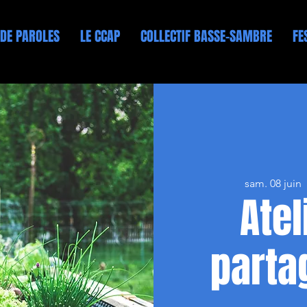
 DE PAROLES
LE CCAP
COLLECTIF BASSE-SAMBRE
FE
sam. 08 juin
 
Atel
partag