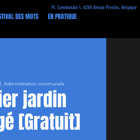
Pl. Communale 1, 6250 Aiseau-Presles, Belgique
STIVAL DES MOTS
EN PRATIQUE
 |  
Administration communale
ier jardin
é [Gratuit]