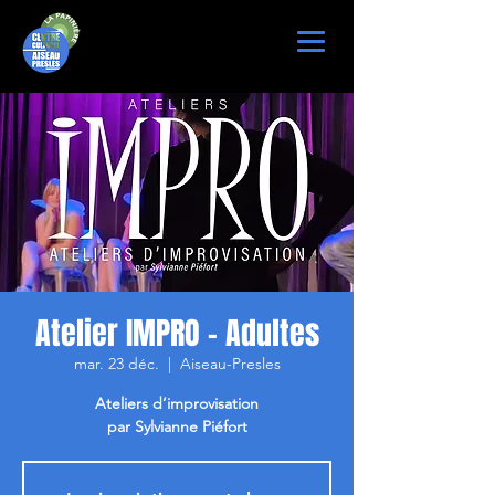
Atelier IMPRO - Adultes
mar. 23 déc.
  |  
Aiseau-Presles
Ateliers d’improvisation
par Sylvianne Piéfort