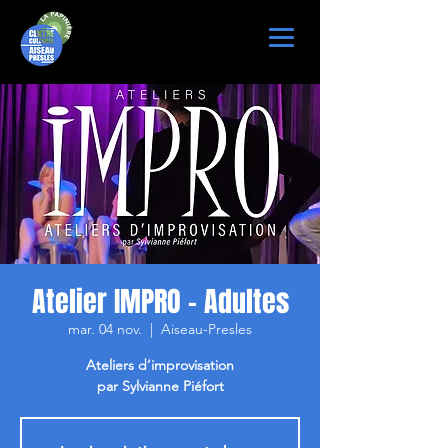
Atelier IMPRO - Adultes
mar. 04 nov.
  |  
Aiseau-Presles
Ateliers d’improvisation
par Sylvianne Piéfort