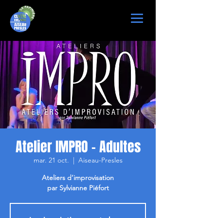
Atelier IMPRO - Adultes
mar. 21 oct.
  |  
Aiseau-Presles
Ateliers d’improvisation
par Sylvianne Piéfort