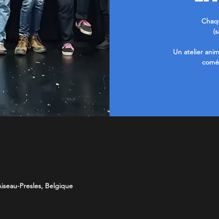
Chaqu
(
Un atelier anim
coméd
iseau-Presles, Belgique