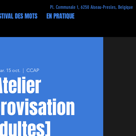
Pl. Communale 1, 6250 Aiseau-Presles, Belgique
STIVAL DES MOTS
EN PRATIQUE
r. 15 oct.
  |  
CCAP
Atelier
rovisation
dultes]