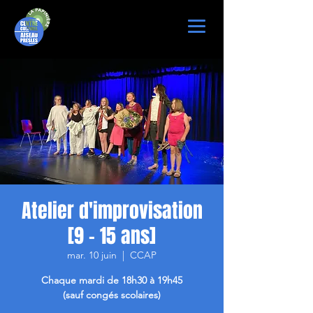
Atelier d'improvisation
[9 - 15 ans]
mar. 10 juin
  |  
CCAP
Chaque mardi de 18h30 à 19h45
(sauf congés scolaires)