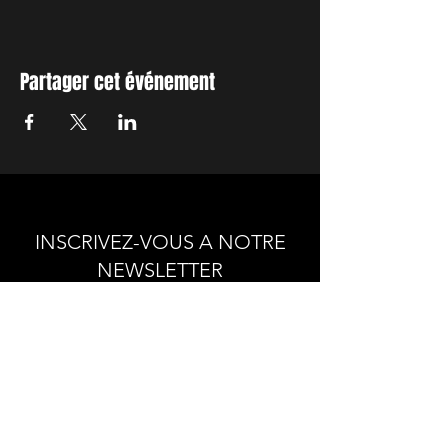
Partager cet événement
INSCRIVEZ-VOUS A NOTRE
NEWSLETTER
Envie de connaitre l'actualité de
nos prochains spectacles et
ateliers ?
Abonnez-vous pour recevoir notre
newsletter.