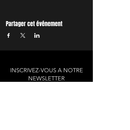
Partager cet événement
INSCRIVEZ-VOUS A NOTRE
NEWSLETTER
Envie de connaitre l'actualité de
nos prochains spectacles et
ateliers ?
Abonnez-vous pour recevoir notre
newsletter.