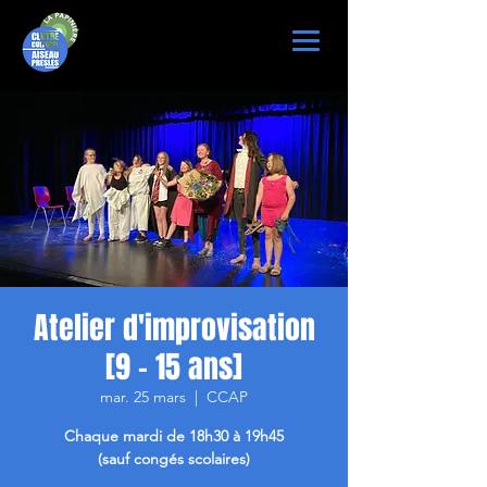
Atelier d'improvisation
[9 - 15 ans]
mar. 25 mars
  |  
CCAP
Chaque mardi de 18h30 à 19h45
(sauf congés scolaires)