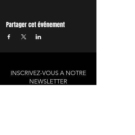
Partager cet événement
INSCRIVEZ-VOUS A NOTRE
NEWSLETTER
Envie de connaitre l'actualité de
nos prochains spectacles et
ateliers ?
Abonnez-vous pour recevoir notre
newsletter.