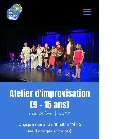
Atelier d'improvisation
[9 - 15 ans]
mar. 04 févr.
  |  
CCAP
Chaque mardi de 18h30 à 19h45
(sauf congés scolaires)