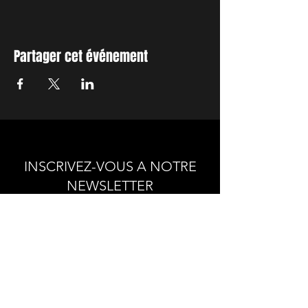
Partager cet événement
INSCRIVEZ-VOUS A NOTRE
NEWSLETTER
Envie de connaitre l'actualité de
nos prochains spectacles et
ateliers ?
Abonnez-vous pour recevoir notre
newsletter.