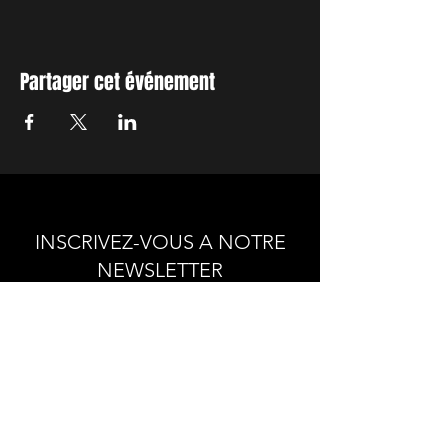
Partager cet événement
INSCRIVEZ-VOUS A NOTRE
NEWSLETTER
Envie de connaitre l'actualité de
nos prochains spectacles et
ateliers ?
Abonnez-vous pour recevoir notre
newsletter.