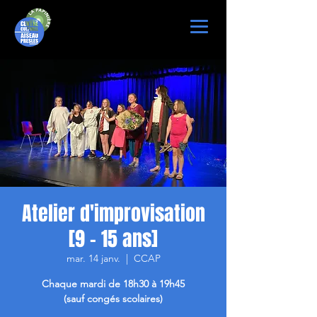
Atelier d'improvisation
[9 - 15 ans]
mar. 14 janv.
  |  
CCAP
Chaque mardi de 18h30 à 19h45
(sauf congés scolaires)