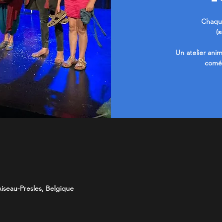
Chaqu
(
Un atelier anim
coméd
iseau-Presles, Belgique