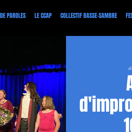
 DE PAROLES
LE CCAP
COLLECTIF BASSE-SAMBRE
FE
d
d'impro
1