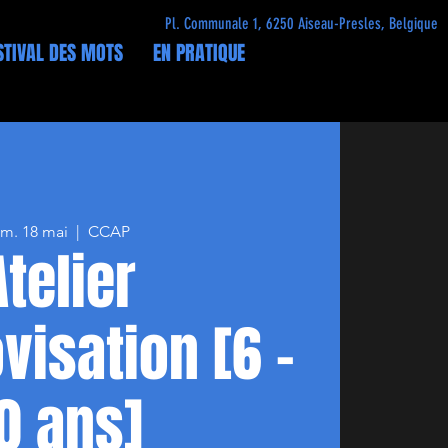
Pl. Communale 1, 6250 Aiseau-Presles, Belgique
STIVAL DES MOTS
EN PRATIQUE
im. 18 mai
  |  
CCAP
Atelier
visation [6 -
0 ans]