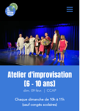
Atelier d'improvisation
[6 - 10 ans]
dim. 09 févr.
  |  
CCAP
Chaque dimanche de 10h à 11h
(sauf congés scolaires)