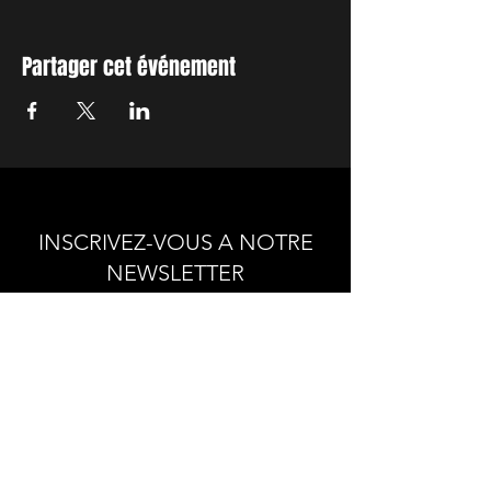
Partager cet événement
INSCRIVEZ-VOUS A NOTRE
NEWSLETTER
Envie de connaitre l'actualité de
nos prochains spectacles et
ateliers ?
Abonnez-vous pour recevoir notre
newsletter.