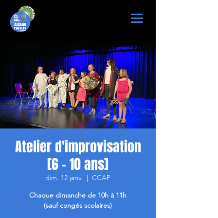
Atelier d'improvisation
[6 - 10 ans]
dim. 12 janv.
  |  
CCAP
Chaque dimanche de 10h à 11h
(sauf congés scolaires)