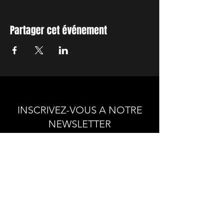
Partager cet événement
INSCRIVEZ-VOUS A NOTRE
NEWSLETTER
Envie de connaitre l'actualité de
nos prochains spectacles et
ateliers ?
Abonnez-vous pour recevoir notre
newsletter.