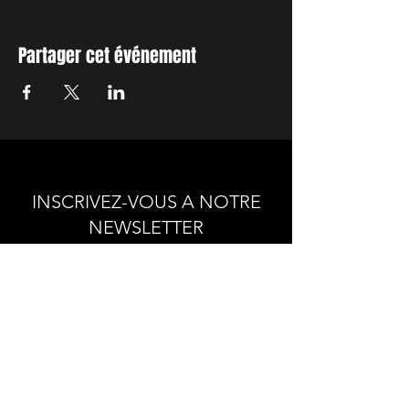
Partager cet événement
INSCRIVEZ-VOUS A NOTRE
NEWSLETTER
Envie de connaitre l'actualité de
nos prochains spectacles et
ateliers ?
Abonnez-vous pour recevoir notre
newsletter.