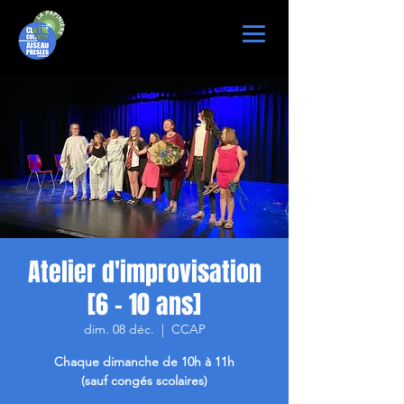
Atelier d'improvisation
[6 - 10 ans]
dim. 08 déc.
  |  
CCAP
Chaque dimanche de 10h à 11h
(sauf congés scolaires)