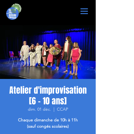
Atelier d'improvisation
[6 - 10 ans]
dim. 01 déc.
  |  
CCAP
Chaque dimanche de 10h à 11h
(sauf congés scolaires)