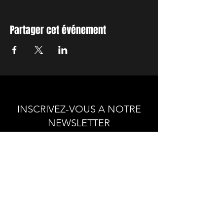
Partager cet événement
INSCRIVEZ-VOUS A NOTRE
NEWSLETTER
Envie de connaitre l'actualité de
nos prochains spectacles et
ateliers ?
Abonnez-vous pour recevoir notre
newsletter.