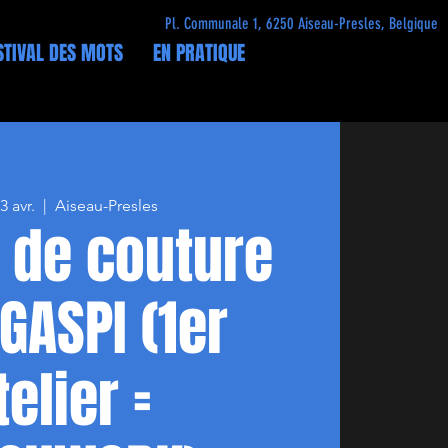
Pl. Communale 1, 6250 Aiseau-Presles, Belgique
STIVAL DES MOTS
EN PRATIQUE
3 avr.
  |  
Aiseau-Presles
r de couture
 GASPI (1er
telier =