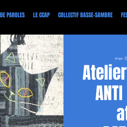
 DE PAROLES
LE CCAP
COLLECTIF BASSE-SAMBRE
FE
mer. 0
Atelie
ANTI
a