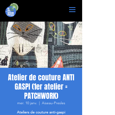
Atelier de couture ANTI
GASPI (1er atelier =
PATCHWORK)
mer. 10 janv.
  |  
Aiseau-Presles
Ateliers de couture anti-gaspi