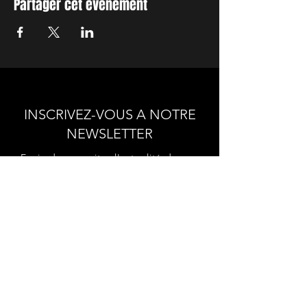
Partager cet événement
INSCRIVEZ-VOUS A NOTRE
NEWSLETTER
Envie de connaitre l'actualité de
nos prochains spectacles et
ateliers ?
Abonnez-vous pour recevoir notre
newsletter.
S'abonner