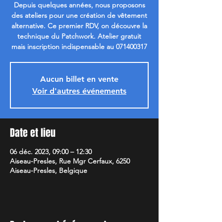
Depuis quelques années, nous proposons
des ateliers pour une création de vêtement
alternative. Ce premier RDV, on découvre la
technique du Patchwork. Atelier gratuit
mais inscription indispensable au 071400317
Aucun billet en vente
Voir d'autres événements
Date et lieu
06 déc. 2023, 09:00 – 12:30
Aiseau-Presles, Rue Mgr Cerfaux, 6250
Aiseau-Presles, Belgique