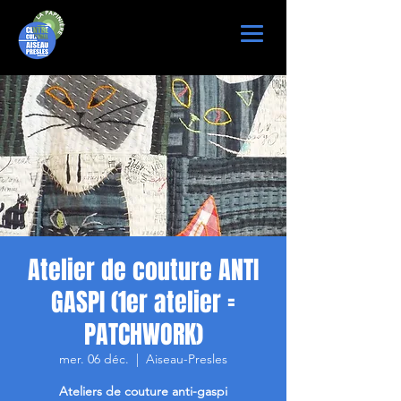
Atelier de couture ANTI
GASPI (1er atelier =
PATCHWORK)
mer. 06 déc.
  |  
Aiseau-Presles
Ateliers de couture anti-gaspi