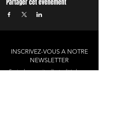
Partager cet événement
INSCRIVEZ-VOUS A NOTRE
NEWSLETTER
Envie de connaitre l'actualité de
nos prochains spectacles et
ateliers ?
Abonnez-vous pour recevoir notre
newsletter.
S'abonner