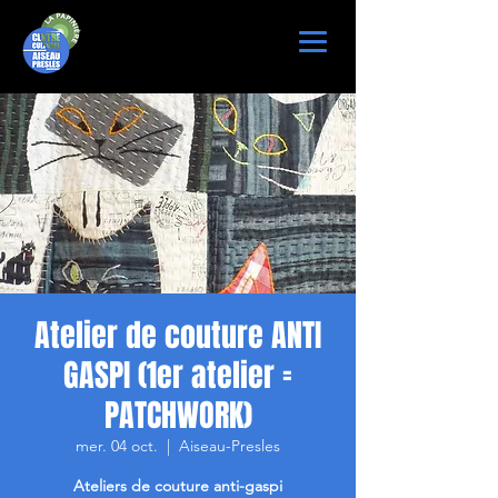
Atelier de couture ANTI
GASPI (1er atelier =
PATCHWORK)
mer. 04 oct.
  |  
Aiseau-Presles
Ateliers de couture anti-gaspi