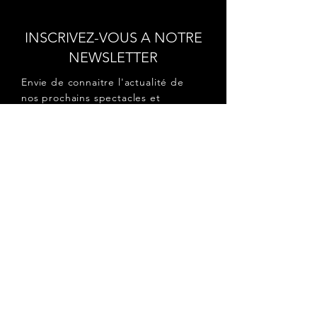
INSCRIVEZ-VOUS A NOTRE
NEWSLETTER
Envie de connaitre l'actualité de
nos prochains spectacles et
ateliers ?
Abonnez-vous pour recevoir notre
newsletter.
S'abonner