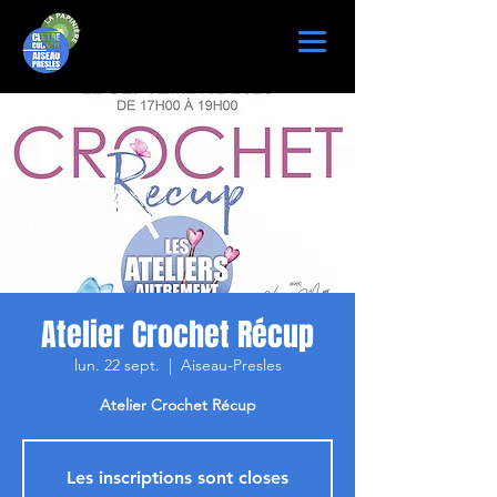
Atelier Crochet Récup
lun. 22 sept.
  |  
Aiseau-Presles
Atelier Crochet Récup
Les inscriptions sont closes