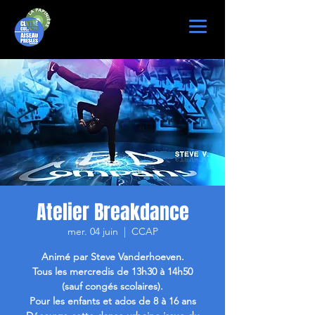
Atelier Breakdance
mer. 04 juin
  |  
CCAP
Animé par Steve Vanderhoeven.
Tous les mercredis de 13h30 à 14h50
(sauf congés scolaires).
Pour les enfants et ados de 8 à 16 ans