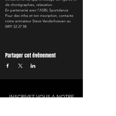
de chorégraphies, relaxation.
En partenariat avec l'ASBL Sportdance
Pour des infos et ton inscription, contacte 
notre animateur Steve Vanderhoeven au 
0491 52 27 58
Partager cet événement
INSCRIVEZ-VOUS A NOTRE
NEWSLETTER
Envie de connaitre l'actualité de