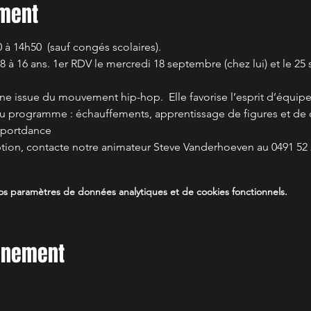
ement
à 14h50  (sauf congés scolaires).
8 à 16 ans. 1er RDV le mercredi 18 septembre (chez lui) et le 2
e issue du mouvement hip-hop.  Elle favorise l’esprit d’équipe, 
Au programme : échauffements, apprentissage de figures et de c
 Sportdance
iption, contacte notre animateur Steve Vanderhoeven au 0491 52 
s paramètres de données analytiques et de cookies fonctionnels.
vénement