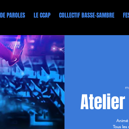
 DE PAROLES
LE CCAP
COLLECTIF BASSE-SAMBRE
FE
m
Atelie
Animé 
Tous les