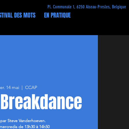
Pl. Communale 1, 6250 Aiseau-Presles, Belgique
STIVAL DES MOTS
EN PRATIQUE
er. 14 mai
  |  
CCAP
r Breakdance
par Steve Vanderhoeven.
 mercredis de 13h30 à 14h50