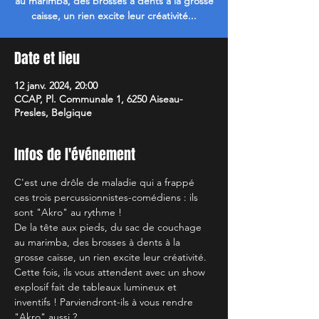
au marimba, des brosses à dents à la grosse
caisse, un rien excite leur créativité...
Date et lieu
12 janv. 2024, 20:00
CCAP, Pl. Communale 1, 6250 Aiseau-
Presles, Belgique
Infos de l'événement
C'est une drôle de maladie qui a frappé 
ces trois percussionnistes-comédiens : ils 
sont "Akro" au rythme !
De la tête aux pieds, du sac de couchage 
au marimba, des brosses à dents à la 
grosse caisse, un rien excite leur créativité. 
Cette fois, ils vous attendent avec un show 
explosif fait de tableaux lumineux et 
inventifs ! Parviendront-ils à vous rendre 
"Akro" aussi ?