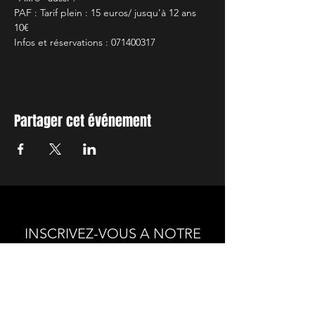
PAF : Tarif plein : 15 euros/ jusqu’à 12 ans 
10€
Infos et réservations : 071400317
Partager cet événement
INSCRIVEZ-VOUS A NOTRE
NEWSLETTER
Envie de connaitre l'actualité de
nos prochains spectacles et
ateliers ?