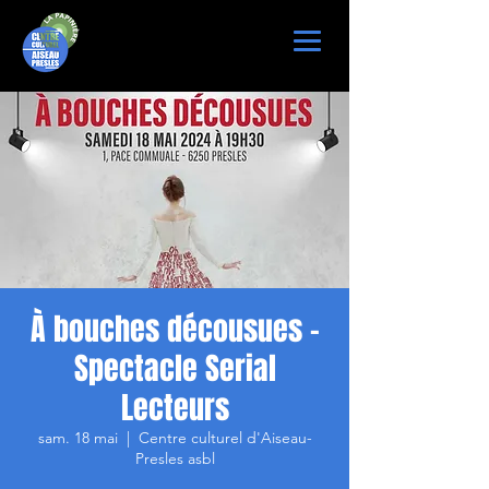
À bouches décousues -
Spectacle Serial
Lecteurs
sam. 18 mai
  |  
Centre culturel d'Aiseau-
Presles asbl